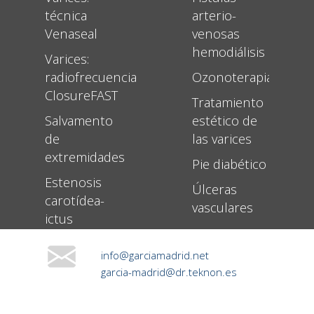
técnica
arterio-
Venaseal
venosas
hemodiálisis
Varices:
radiofrecuencia
Ozonoterapia
ClosureFAST
Tratamiento
Salvamento
estético de
de
las varices
extremidades
Pie diabético
Estenosis
Úlceras
carotídea-
vasculares
ictus
info@garciamadrid.net
garcia-madrid@dr.teknon.es