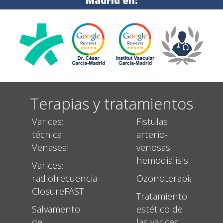
Madrid en:
Terapias y tratamientos
Varices:
Fistulas
técnica
arterio-
Venaseal
venosas
hemodiálisis
Varices:
radiofrecuencia
Ozonoterapia
ClosureFAST
Tratamiento
Salvamento
estético de
de
las varices