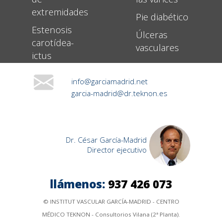
extremidades
Pie diabético
Estenosis
Úlceras
carotídea-
vasculares
ictus
info@garciamadrid.net
garcia-madrid@dr.teknon.es
Dr. César García-Madrid
Director ejecutivo
llámenos:
937 426 073
© INSTITUT VASCULAR GARCÍA-MADRID - CENTRO
MÉDICO TEKNON - Consultorios Vilana (2ª Planta).