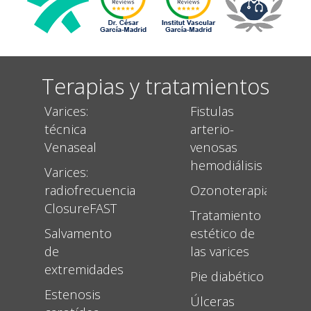
Terapias y tratamientos
Varices:
Fistulas
técnica
arterio-
Venaseal
venosas
hemodiálisis
Varices:
radiofrecuencia
Ozonoterapia
ClosureFAST
Tratamiento
Salvamento
estético de
de
las varices
extremidades
Pie diabético
Estenosis
Úlceras