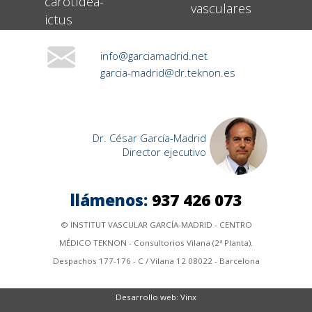
carotídea-
vasculares
ictus
info@garciamadrid.net
garcia-madrid@dr.teknon.es
Dr. César García-Madrid
Director ejecutivo
llámenos:
937 426 073
© INSTITUT VASCULAR GARCÍA-MADRID - CENTRO
MÉDICO TEKNON - Consultorios Vilana (2ª Planta).
Despachos 177-176 - C / Vilana 12 08022 - Barcelona
Desarrollo web
:
Vinx