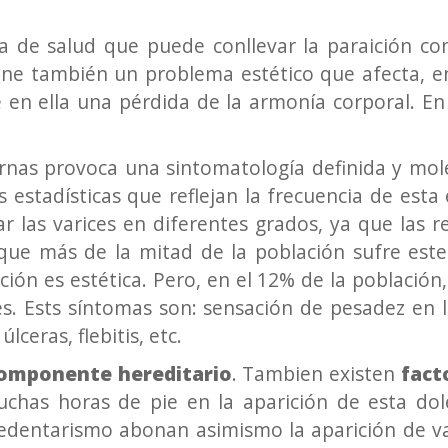
a de salud que puede conllevar la paraición c
one también un problema estético que afecta, e
 en ella una pérdida de la armonía corporal. En
piernas provoca una sintomatología definida y m
as estadísticas que reflejan la frecuencia de es
ar las varices en diferentes grados, ya que las
que más de la mitad de la población sufre este
ción es estética. Pero, en el 12% de la población
s. Ests síntomas son: sensación de pesadez en l
ceras, flebitis, etc.
omponente hereditario
. Tambien existen
fact
uchas horas de pie en la aparición de esta dole
sedentarismo abonan asimismo la aparición de v