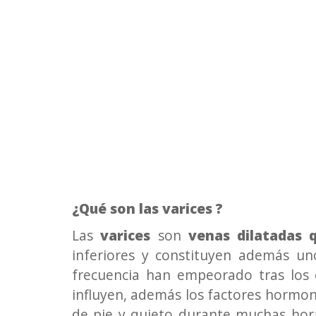
¿Qué son las varices ?
Las
varices
son
venas dilatadas
inferiores y constituyen además u
frecuencia han empeorado tras los
influyen, además los factores hormona
de pie y quieto durante muchas hor