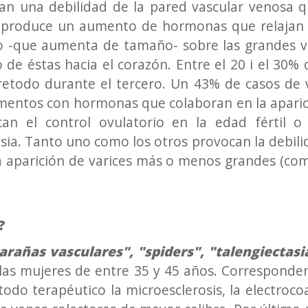
n una debilidad de la pared vascular venosa qu
 produce un aumento de hormonas que relajan la
o -que aumenta de tamaño- sobre las grandes v
 de éstas hacia el corazón. Entre el 20 i el 30% d
etodo durante el tercero. Un 43% de casos de v
entos con hormonas que colaboran en la aparici
n el control ovulatorio en la edad fértil o a
ia. Tanto uno como los otros provocan la debilid
la aparición de varices más o menos grandes (como
?
arañas vasculares", "spiders", "talengiectasi
 las mujeres de entre 35 y 45 años. Corresponde
do terapéutico la microesclerosis, la electrocoa