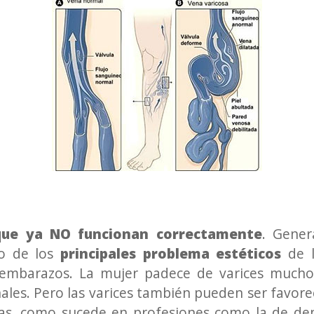
 que ya NO funcionan correctamente
. Gener
no de los
principales problema estéticos
de l
 embarazos. La mujer padece de varices much
les. Pero las varices también pueden ser favorec
as, como sucede en profesiones como la de dep