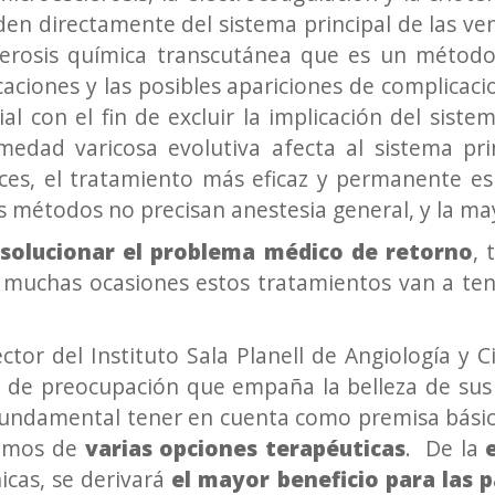
nden directamente del sistema principal de las v
lerosis química transcutánea que es un método e
caciones y las posibles apariciones de complicaci
al con el fin de excluir la implicación del sist
rmedad varicosa evolutiva afecta al sistema pr
onces, el tratamiento más eficaz y permanente e
 métodos no precisan anestesia general, y la ma
solucionar el problema médico de retorno
,
 muchas ocasiones estos tratamientos van a tene
ector del Instituto Sala Planell de Angiología y 
o de preocupación que empaña la belleza de sus
fundamental tener en cuenta como premisa básica
nemos de
varias opciones terapéuticas
. De la
e
icas, se derivará
el mayor beneficio para las 