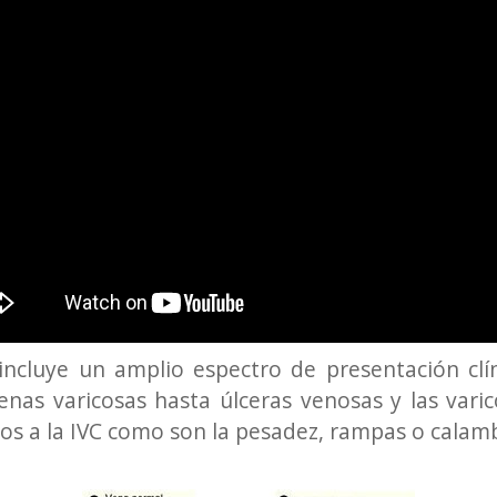
) incluye un amplio espectro de presentación clí
venas varicosas hasta úlceras venosas y las var
os a la IVC como son la pesadez, rampas o calamb