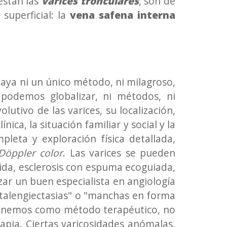
están las
varices tronculares
, son de
uperficial: la
vena safena interna
haya ni un único método, ni milagroso,
 podemos globalizar, ni métodos, ni
utivo de las varices, su localización,
nica, la situación familiar y social y la
leta y exploración física detallada,
Döppler color
. Las varices se pueden
quida, esclerosis con espuma ecoguiada,
zar un buen especialista en angiología
 "talengiectasias" o "manchas en forma
s, tenemos como método terapéutico, no
rapia. Ciertas varicosidades anómalas,