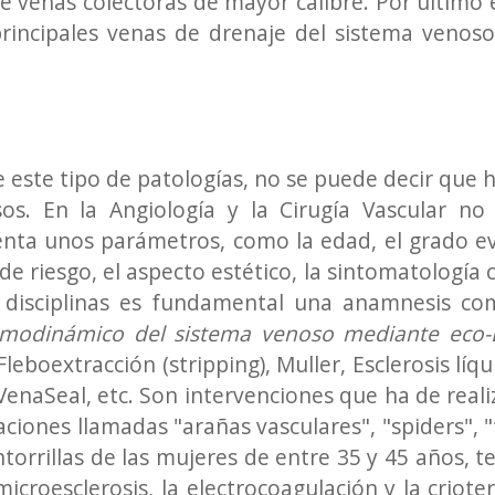
de venas colectoras de mayor calibre. Por último 
incipales venas de drenaje del sistema venoso s
de este tipo de patologías, no se puede decir que 
os. En la Angiología y la Cirugía Vascular no
nta unos parámetros, como la edad, el grado evol
 riesgo, el aspecto estético, la sintomatología clí
 disciplinas es fundamental una anamnesis comp
emodinámico del sistema venoso mediante eco-
leboextracción (stripping), Muller, Esclerosis lí
 VenaSeal, etc. Son intervenciones que ha de reali
taciones llamadas "arañas vasculares", "spiders",
antorrillas de las mujeres de entre 35 y 45 año
microesclerosis, la electrocoagulación y la criote