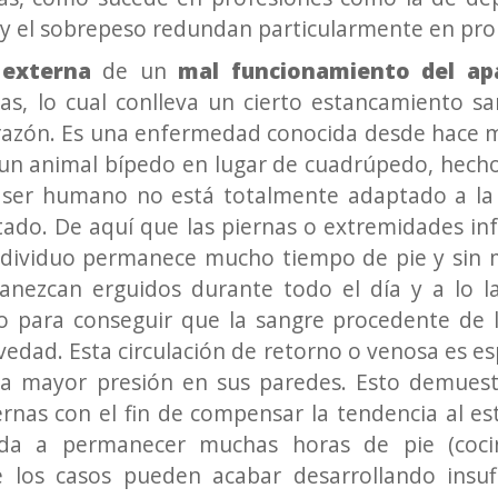
y el sobrepeso redundan particularmente en prob
 externa
de un
mal funcionamiento del apa
s, lo cual conlleva un cierto estancamiento sa
orazón. Es una enfermedad conocida desde hace m
un animal bípedo en lugar de cuadrúpedo, hech
l ser humano no está totalmente adaptado a la 
ctado. De aquí que las piernas o extremidades in
 individuo permanece mucho tiempo de pie y sin 
ezcan erguidos durante todo el día y a lo la
o para conseguir que la sangre procedente de l
vedad. Esta circulación de retorno o venosa es esp
na mayor presión en sus paredes. Esto demues
rnas con el fin de compensar la tendencia al e
da a permanecer muchas horas de pie (cocin
de los casos pueden acabar desarrollando insuf